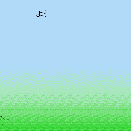
です。
・