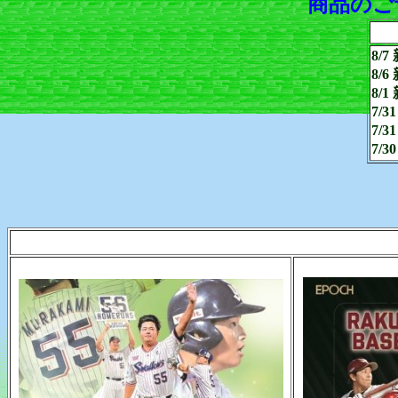
商品のご予
8/
8/
8/
7/
7/
7/